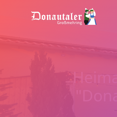
Heima
"Don