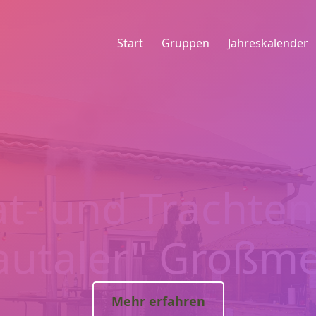
Start
Gruppen
Jahreskalender
t- und Trachten
autaler" Großme
Mehr erfahren